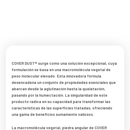
Ir
al
contenido
COVER DUST®
INDEX
|
PRODUCTS
COVER DUST®
surge como una solución excepcional, cuya
formulación se basa en una macromolécula vegetal de
peso molecular elevado. Esta innovadora fórmula
desencadena un conjunto de propiedades esenciales que
abarcan desde la aglutinación hasta la quelatación,
pasando por la humectación. La singularidad de este
producto radica en su capacidad para transformar las
características de las superficies tratadas, ofreciendo
una gama de beneficios sumamente valiosos.
La macromolécula vegetal, piedra angular de COVER