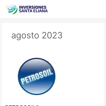
Ir
al
contenido
agosto 2023
PETROSOIL®