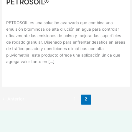
PETROSOIL®
Supresores de Polvo
/ Por
XHo0i0OkGO
PETROSOIL es una solución avanzada que combina una
emulsión bituminosa de alta dilución en agua para controlar
eficazmente las emisiones de polvo y mejorar las superficies
de rodado granular. Diseñado para enfrentar desafíos en áreas
de tráfico pesado y condiciones climáticas con alta
pluviometría, este producto ofrece una aplicación única que
agrega valor tanto en […]
Read More »
←
Anterior
1
2