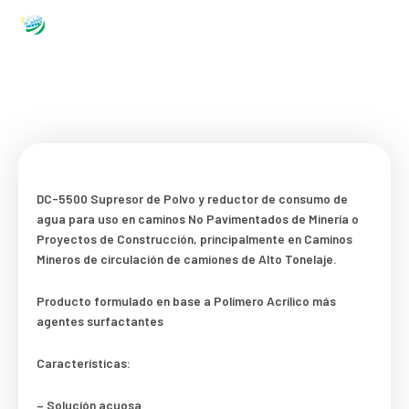
Ir
al
contenido
DC-5500
INICIO
|
PRODUCTOS
DC-5500
Supresor de Polvo y reductor de consumo de
agua para uso en caminos No Pavimentados de Minería o
Proyectos de Construcción, principalmente en Caminos
Mineros de circulación de camiones de Alto Tonelaje.
Producto formulado en base a Polímero Acrílico más
agentes surfactantes
Características:
– Solución acuosa