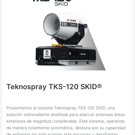
120
SKID®
Teknospray TKS-120 SKID®
Nebulizing Equipment
/ By
XHo0i0OkGO
Presentamos el sistema Teknospray TKS-120 SKID, una
solución sobresaliente diseñada para abarcar extensas áreas
exteriores de magnitud considerable. Este sistema, operando
de manera totalmente automática, destaca por su capacidad
de enfrentar las aplicaciones más rigurosas y desafiantes,