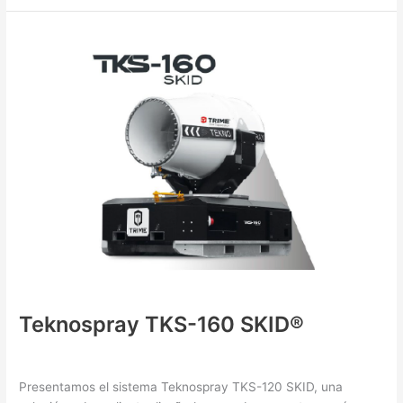
Teknospray
TKS-
160
SKID®
Teknospray TKS-160 SKID®
Nebulizing Equipment
/ By
XHo0i0OkGO
Presentamos el sistema Teknospray TKS-120 SKID, una