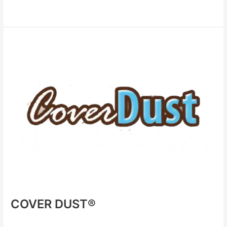
Read More »
COVER
DUST®
COVER DUST®
Supresores de Polvo
/ By
XHo0i0OkGO