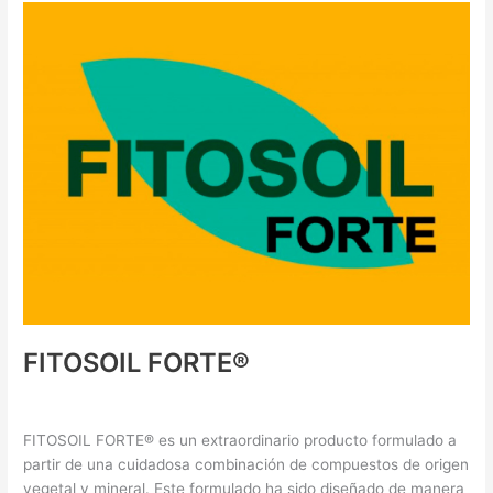
FITOSOIL
FORTE®
FITOSOIL FORTE®
Supresores de Polvo
/ By
XHo0i0OkGO
FITOSOIL FORTE® es un extraordinario producto formulado a
partir de una cuidadosa combinación de compuestos de origen
vegetal y mineral. Este formulado ha sido diseñado de manera